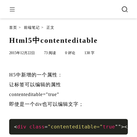
首页
>
前端笔记
>
正文
Html5中contenteditable
2015年12月22日
73 阅读
0 评论
138 字
H5中新增的一个属性：
让标签可以编辑的属性
contenteditable="true"
即使是一个div也可以编辑文字；
<
div
class
=
"contenteditable="
true
"">
</
di