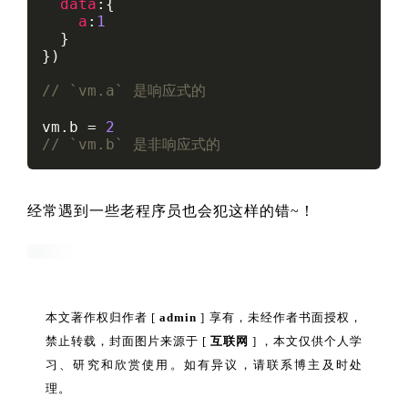
data
:{

a
:
1
  }

})

// `vm.a` 是响应式的
vm.
b
 = 
2
// `vm.b` 是非响应式的
经常遇到一些老程序员也会犯这样的错~！
本文著作权归作者 [
admin
] 享有，未经作者书面授权，
禁止转载，封面图片来源于 [
互联网
] ，本文仅供个人学
习、研究和欣赏使用。如有异议，请联系博主及时处
理。