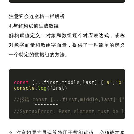
注意它会连空格一样解析
4.与解构赋值生成数组
解构赋值定义：对象和数组逐个对应表达式，或称
对象字面量和数组字面量，提供了一种简单的定义
一个特定的数据组的方法。
const
 [...first,middle,last]=[
'a'
,
'b'
,
'c
console
.
log
(first)

//报错 const [...first,middle,last]=['a',
//SyntaxError: Rest element must be last
⭐️ 注意如果扩展运算符用于数组赋值，必须放在参