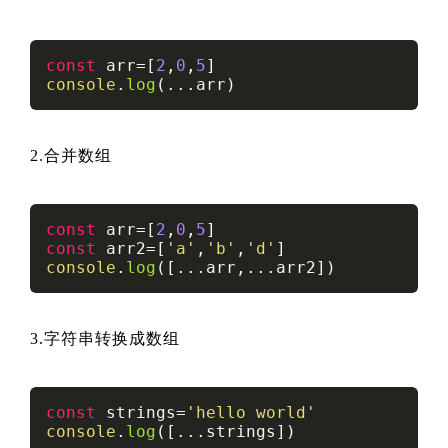
const
 arr=[
2
,
0
,
5
console
.
log
(...arr)
2.合并数组
const
 arr=[
2
,
0
,
5
const
 arr2=[
'a'
,
'b'
,
'd'
console
.
log
([...arr,...arr2])
3.字符串转换成数组
const
 strings=
'hello world'
console
.
log
([...strings])