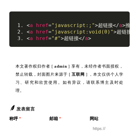
 1. 
<
a
href
=
"javascript:;"
>
超链接
</
a
>
推荐指
 2. 
<
a
href
=
"javascript:void(0)"
>
超链接
</
 3. 
<
a
href
=
"#"
>
超链接
</
a
>
本文著作权归作者 [
admin
] 享有，未经作者书面授权，
禁止转载，封面图片来源于 [
互联网
] ，本文仅供个人学
习、研究和欣赏使用。如有异议，请联系博主及时处
理。
发表留言
称呼
*
邮箱
*
网站