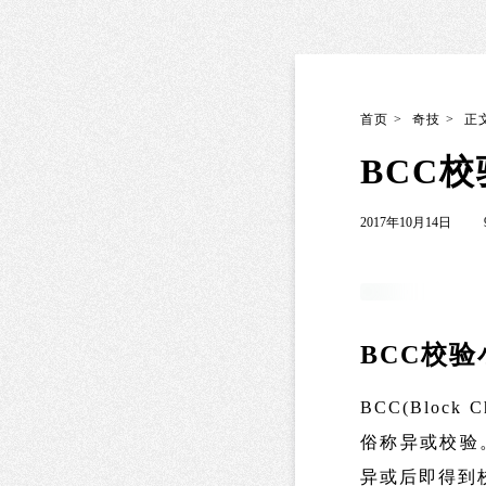
首页
>
奇技
>
正
BCC
2017年10月14日
BCC校
BCC(Bloc
俗称异或校验
异或后即得到