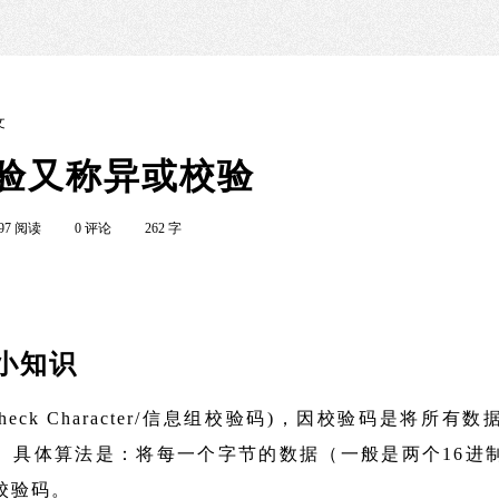
文
校验又称异或校验
97 阅读
0 评论
262 字
验小知识
k Check Character/信息组校验码)，因校验码是将所
。具体算法是：将每一个字节的数据（一般是两个16进
校验码。