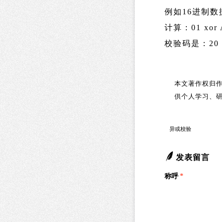
例如16进制数据：
计算：01 xor A0
校验码是：20
本文著作权归作
供个人学习、
异或校验
发表留言
称呼
*