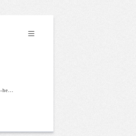
-he...