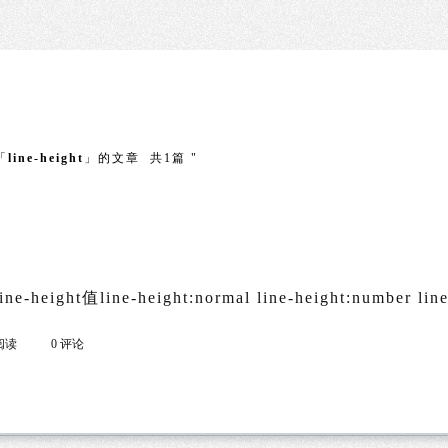
「
line-height
」的文章 共1篇 "
ne-height值line-height:normal line-height:number line
 阅读
0 评论